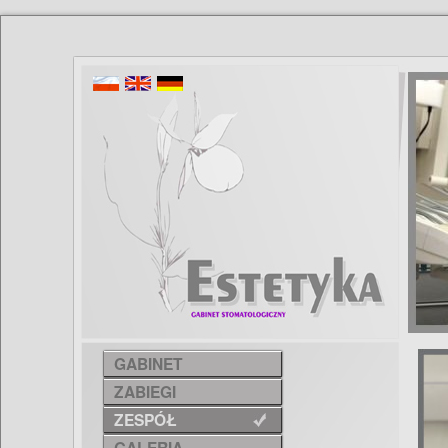
GABINET
ZABIEGI
ZESPÓŁ
GALERIA