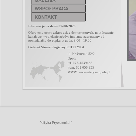
WSPÓŁPRACA
KONTAKT
Informacje na dziś - 07-08-2026
Oferujemy pełny zakres usług dentystycznych. m.in leczenie
kanałowe, wybielanie zębów, implanty zapraszamy od
poniedziałku do piątku w godz. 9.00 - 19.00
Gabinet Stomatologiczny ESTETYKA
ul. Kościuszki 52/2
Opole
tel. 077-4539435
kom. 601 050 935
WWW: www.estetyka.opole.pl
Polityka Prywatności '