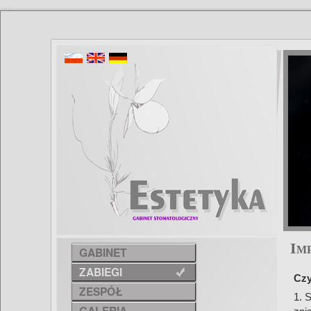
I
M
GABINET
ZABIEGI
Czy
ZESPÓŁ
1. 
GALERIA