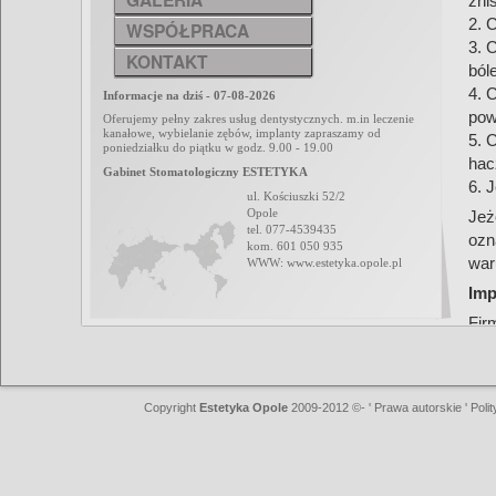
zni
2. 
WSPÓŁPRACA
3. 
KONTAKT
ból
4. 
Informacje na dziś - 07-08-2026
pow
Oferujemy pełny zakres usług dentystycznych. m.in leczenie
kanałowe, wybielanie zębów, implanty zapraszamy od
5. 
poniedziałku do piątku w godz. 9.00 - 19.00
hac
Gabinet Stomatologiczny ESTETYKA
6. 
ul. Kościuszki 52/2
Opole
Jeż
tel. 077-4539435
ozn
kom. 601 050 935
war
WWW: www.estetyka.opole.pl
Imp
Fir
któ
pro
sto
Copyright
Estetyka Opole
2009-2012 ©- ' Prawa autorskie ' Polit
pro
ora
opr
pro