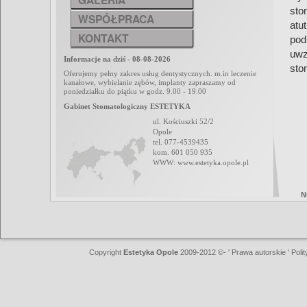
sto
WSPÓŁPRACA
atu
KONTAKT
pod
uwz
Informacje na dziś - 08-08-2026
sto
Oferujemy pełny zakres usług dentystycznych. m.in leczenie
kanałowe, wybielanie zębów, implanty zapraszamy od
poniedziałku do piątku w godz. 9.00 - 19.00
Gabinet Stomatologiczny ESTETYKA
ul. Kościuszki 52/2
Opole
tel. 077-4539435
kom. 601 050 935
WWW: www.estetyka.opole.pl
N
Copyright
Estetyka Opole
2009-2012 ©- ' Prawa autorskie ' Polit