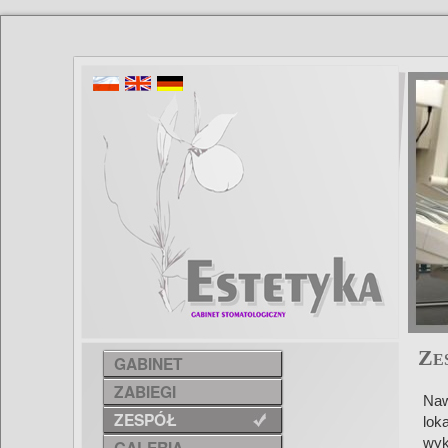
Z
E
GABINET
ZABIEGI
Naw
ZESPÓŁ
lok
wyk
GALERIA